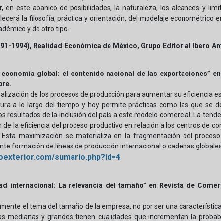
, en este abanico de posibilidades, la naturaleza, los alcances y li
lecerá la filosofía, práctica y orientación, del modelaje econométrico en
démico y de otro tipo.
-1994), Realidad Económica de México, Grupo Editorial Ibero Amér
a economía global: el contenido nacional de las exportaciones” e
bre.
alización de los procesos de producción para aumentar su eficiencia es
ra a lo largo del tiempo y hoy permite prácticas como las que se det
s resultados de la inclusión del país a este modelo comercial. La tende
e la eficiencia del proceso productivo en relación a los centros de co
n. Esta maximización se materializa en la fragmentación del proceso
nte formación de líneas de producción internacional o cadenas globales
ioexterior.com/sumario.php?id=4
idad internacional: La relevancia del tamaño” en Revista de Come
ente el tema del tamaño de la empresa, no por ser una característica
mas medianas y grandes tienen cualidades que incrementan la probabi