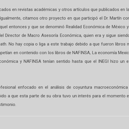
cados en revistas académicas y otros artículos que publicados en la 
 Igualmente, citamos otro proyecto en que participó el Dr. Martín
aquel entonces y que se denominó Realidad Económica de México y 
del Director de Macro Asesoría Económica, quien era y sigue siendo
th. No hay copia o liga a este trabajo debido a que fueron libros
mpetían en contenido con los libros de NAFINSA, La economía Mexica
onómica y NAFINSA tenían sentido hasta que el INEGI hizo un ex
profesional enfocado en el análisis de coyuntura macroeconómica 
ebido a que esta parte de su obra tuvo un interés para el momento 
stimonio.