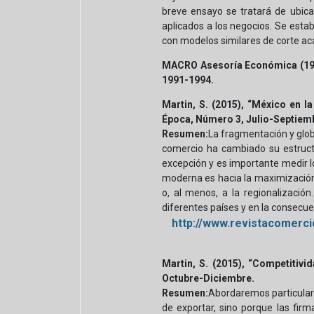
breve ensayo se tratará de ubicar
aplicados a los negocios. Se estab
con modelos similares de corte aca
MACRO Asesoría Económica (1991
1991-1994.
Martin, S. (2015), “México en l
Época, Número 3, Julio-Septiem
Resumen:
La fragmentación y glob
comercio ha cambiado su estructu
excepción y es importante medir lo
moderna es hacia la maximización d
o, al menos, a la regionalizació
diferentes países y en la consecue
http://www.revistacomerc
Martin, S. (2015), “Competitiv
Octubre-Diciembre.
Resumen:
Abordaremos particularm
de exportar, sino porque las fir