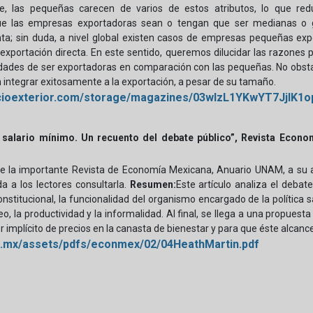
e, las pequeñas carecen de varios de estos atributos, lo que red
que las empresas exportadoras sean o tengan que ser medianas o g
nta; sin duda, a nivel global existen casos de empresas pequeñas exp
 exportación directa. En este sentido, queremos dilucidar las razones
idades de ser exportadoras en comparación con las pequeñas. No obs
 integrar exitosamente a la exportación, a pesar de su tamaño.
rcioexterior.com/storage/magazines/03wlzL1YKwYT7JjIK1
“El salario mínimo. Un recuento del debate público”, Revista Eco
 la importante Revista de Economía Mexicana, Anuario UNAM, a su arc
a a los lectores consultarla.
Resumen:
Este artículo analiza el debat
titucional, la funcionalidad del organismo encargado de la política sal
eo, la productividad y la informalidad. Al final, se llega a una propuesta
 implícito de precios en la canasta de bienestar y para que éste alcance
.mx/assets/pdfs/econmex/02/04HeathMartin.pdf