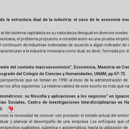
s de la estructura dual de la industria: el caso de la economía m
al del sistema capitalista es su naturaleza desigual en diversos niveles 
mexicana, el problema propuesto a consideración es una prueba empírica
 el continuum de industrias ordenadas de acuerdo a algún indicador de
caracterizan a la industria mexicana como dual, es decir, formada por d
reciente del contexto macroeconómico”, Económica, Maestría en C
Posgrado del Colegio de Ciencias y Humanidades, UNAM, pp.67-72.
as perspectivas que se tenían en 1990 al inicio de la administración d
en los años siguientes. La relativa validez de este escrito es más que n
onométricos: su filosofía y aplicaciones a los negocios” en Igna
ias Sociales, Centro de Investigaciones Interdisciplinarias en
0.
cios la necesidad de conocer con precisión el estado actual del entor
aluar y planear el desempeño de una empresa. Los enfoques que util
erspectiva cualitativa, subjetiva y asistemática, hasta la utilización 