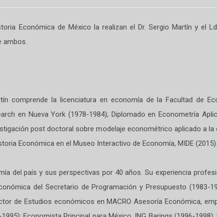
toria Económica de México la realizan el Dr. Sergio Martín y el Ld
e ambos.
rtín comprende la licenciatura en economía de la Facultad de E
earch en Nueva York (1978-1984); Diplomado en Econometría Aplic
vestigación post doctoral sobre modelaje econométrico aplicado a l
storia Económica en el Museo Interactivo de Economía, MIDE (2015)
mía del país y sus perspectivas por 40 años. Su experiencia profesi
Económica del Secretario de Programación y Presupuesto (1983-1
irector de Estudios económicos en MACRO Asesoría Económica, em
-1995); Economista Principal para México, ING Barings (1996-1998);