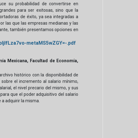
uce su probabilidad de convertirse en
randes para ser exitosas, sino que la
ortadoras de éxito, ya sea integradas a
 por las que las empresas medianas y las
tante, también presentamos opciones en
opIjIfLza7vo-metaMS5wZGY=-.pdf
nomía Mexicana, Facultad de Economía,
hivo histórico con la disponibilidad de
e sobre el incremento al salario mínimo,
arial, el nivel precario del mismo, y sus
 para que el poder adquisitivo del salario
 a adquirir la misma.