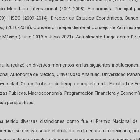
do Monetario Internacional, (2001-2008); Economista Principal 
09), HSBC (2009-2014); Director de Estudios Económicos, Banco 
os, (2016-2018); Consejero Independiente al Consejo de Administra
México (Junio 2019 a Junio 2021). Actualmente funge como Direct
l la realizó en diversos momentos en las siguientes instituciones
onal Autónoma de México, Universidad Anáhuac, Universidad Paname
niversidad. Como Profesor de tiempo completo en la Facultad de E
nanzas Públicas, Macroeconomía, Programación Financiera y Economía
us perspectivas.
n ha tenido diversas distinciones como fue el Premio Nacional d
emiar su ensayo sobre el dualismo en la economía mexicana, produ
 grupo de deuda y medalla de bronce como economista a cargo de M